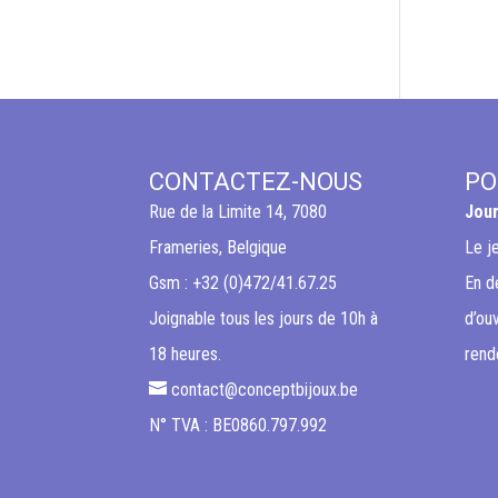
CONTACTEZ-NOUS
PO
Rue de la Limite 14, 7080
Jour
Frameries, Belgique
Le j
Gsm : +32 (0)472/41.67.25
En d
Joignable tous les jours de 10h à
d’ou
18 heures.
rend
contact@conceptbijoux.be
N° TVA : BE0860.797.992