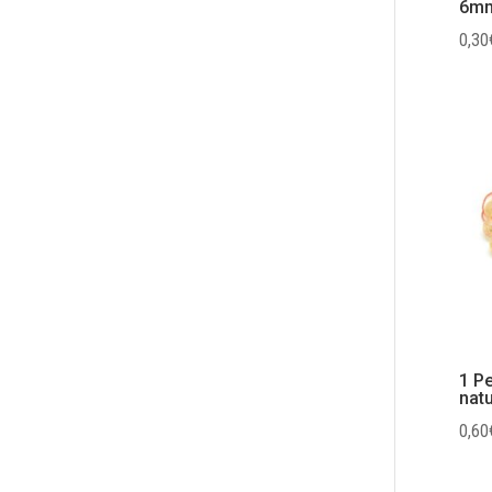
6mm
0,30
1 P
natu
0,60