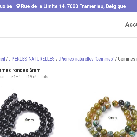
ux.be
Rue de la Limite 14, 7080 Frameries, Belgique
Accu
eil
/
. PERLES NATURELLES
/
.Pierres naturelles 'Gemmes'
/ Gemmes 
mes rondes 6mm
hage de 1–9 sur 19 résultats