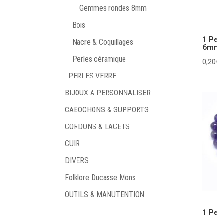
Gemmes rondes 8mm
Bois
1 P
Nacre & Coquillages
6mm*
Perles céramique
0,20
. PERLES VERRE
BIJOUX A PERSONNALISER
CABOCHONS & SUPPORTS
CORDONS & LACETS
CUIR
DIVERS
Folklore Ducasse Mons
OUTILS & MANUTENTION
1 P