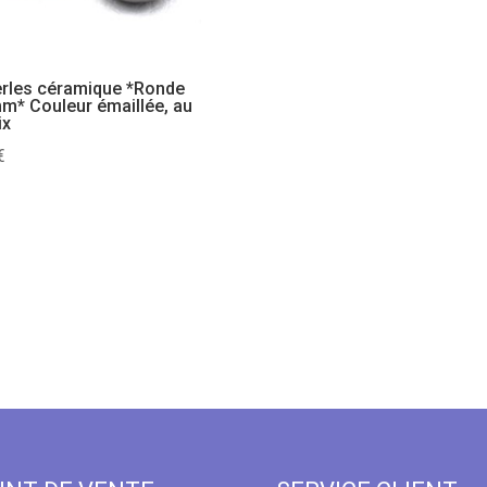
erles céramique *Ronde
m* Couleur émaillée, au
ix
€