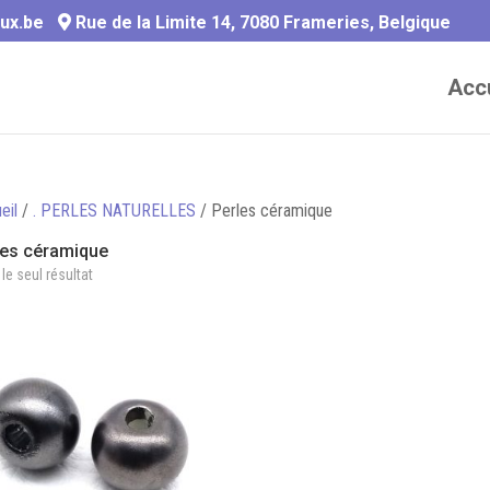
ux.be
Rue de la Limite 14, 7080 Frameries, Belgique
Accu
eil
/
. PERLES NATURELLES
/ Perles céramique
les céramique
 le seul résultat