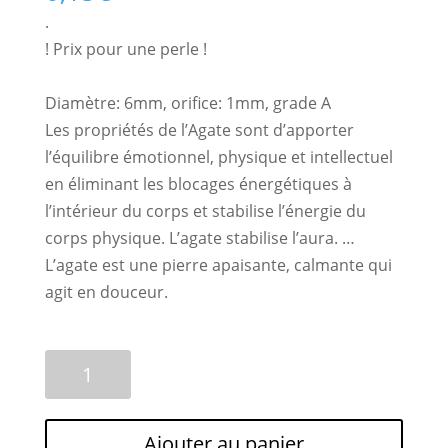
.
! Prix pour une perle !
Diamètre: 6mm, orifice: 1mm, grade A
Les propriétés de l’Agate sont d’apporter
l’équilibre émotionnel, physique et intellectuel
en éliminant les blocages énergétiques à
l’intérieur du corps et stabilise l’énergie du
corps physique. L’agate stabilise l’aura. …
L’agate est une pierre apaisante, calmante qui
agit en douceur.
quantité
A
de
l
1
t
Perle
e
Ajouter au panier