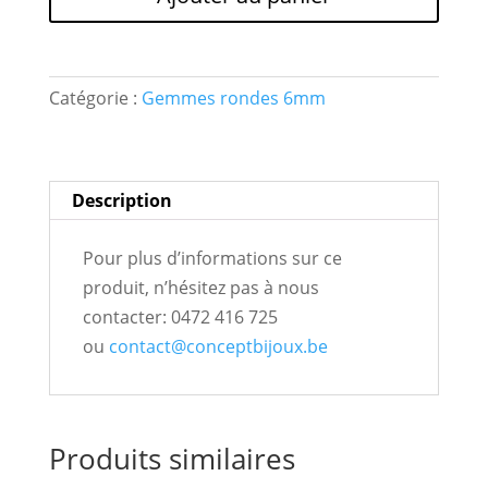
gemme
r
*Agate
n
Sardoine
a
6mm*
t
Catégorie :
Gemmes rondes 6mm
naturelle
i
v
e
Description
:
Pour plus d’informations sur ce
produit, n’hésitez pas à nous
contacter: 0472 416 725
ou
contact@conceptbijoux.be
Produits similaires