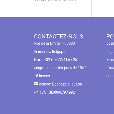
CONTACTEZ-NOUS
PO
Rue de la Limite 14, 7080
Jour
Frameries, Belgique
Le j
Gsm : +32 (0)472/41.67.25
En d
Joignable tous les jours de 10h à
d’ou
18 heures.
rend
contact@conceptbijoux.be
N° TVA : BE0860.797.992