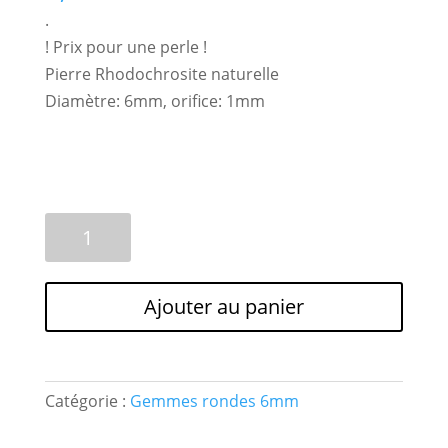
.
! Prix pour une perle !
Pierre Rhodochrosite naturelle
Diamètre: 6mm, orifice: 1mm
quantité
A
de
l
1
t
Perle
e
Ajouter au panier
Gemme
r
*Rhodochrosite
n
6mm*
a
naturelle
t
Catégorie :
Gemmes rondes 6mm
i