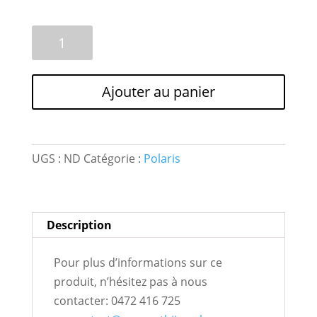
quantité
A
de
l
4
t
perles
e
Ajouter au panier
Polaris
r
*Ronde
n
14mm*
a
Lucido
t
UGS :
ND
Catégorie :
Polaris
,
i
coloris
v
au
e
Description
choix
:
Pour plus d’informations sur ce
produit, n’hésitez pas à nous
contacter: 0472 416 725