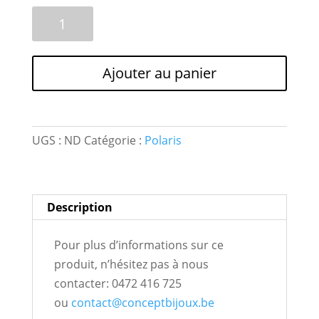
quantité
A
de
l
2
t
perles
e
Ajouter au panier
Polaris
r
*Cube
n
12mm*
a
Lucido,
t
UGS :
ND
Catégorie :
Polaris
coloris
i
au
v
choix
e
Description
:
Pour plus d’informations sur ce
produit, n’hésitez pas à nous
contacter: 0472 416 725
ou
contact@conceptbijoux.be