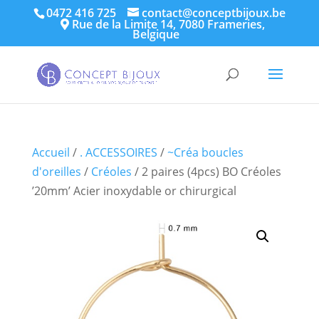
0472 416 725
contact@conceptbijoux.be
Rue de la Limite 14, 7080 Frameries,
Belgique
Accueil
/
. ACCESSOIRES
/
~Créa boucles
d'oreilles
/
Créoles
/ 2 paires (4pcs) BO Créoles
’20mm’ Acier inoxydable or chirurgical