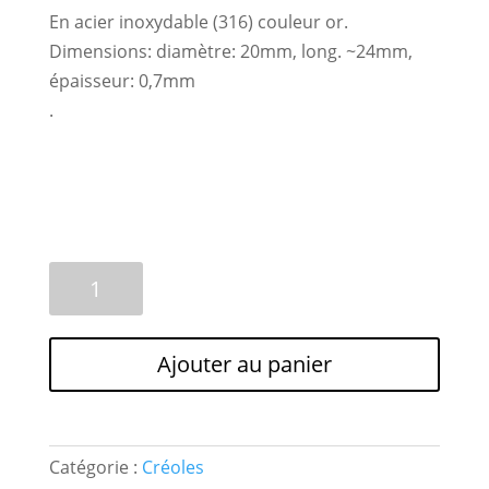
En acier inoxydable (316) couleur or.
Dimensions: diamètre: 20mm, long. ~24mm,
épaisseur: 0,7mm
.
quantité
A
de
l
2
t
paires
e
Ajouter au panier
(4pcs)
r
BO
n
Créoles
a
'20mm'
t
Catégorie :
Créoles
Acier