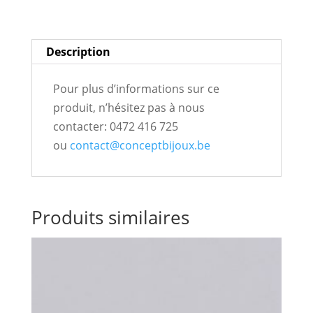
i
inoxydable
v
or
e
Description
chirurgical
:
Pour plus d’informations sur ce
produit, n’hésitez pas à nous
contacter: 0472 416 725
ou
contact@conceptbijoux.be
Produits similaires