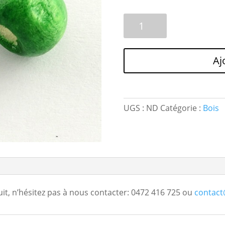
quantité
A
de
l
~100
t
Perles
e
Aj
de
r
bois
n
*Ronde
a
8x7mm*
t
UGS :
ND
Catégorie :
Bois
Teinte
i
au
v
choix
e
:
it, n’hésitez pas à nous contacter: 0472 416 725 ou
contact