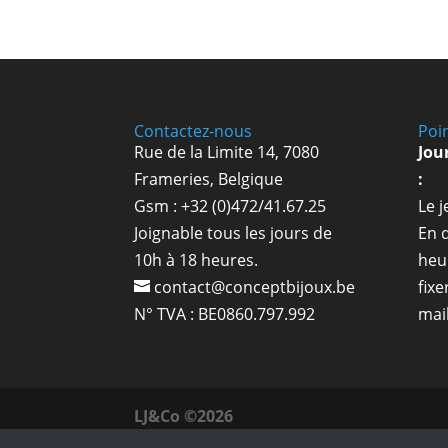
Contactez-nous
Poi
Rue de la Limite 14, 7080
Jou
Frameries, Belgique
:
Gsm : +32 (0)472/41.67.25
Le 
Joignable tous les jours de
En 
10h à 18 heures.
heu
contact@conceptbijoux.be
fixe
N° TVA : BE0860.797.992
mai
LJ&Co ©2026