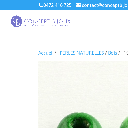
0472 416 725
contact@conceptbijo
Accueil
/
. PERLES NATURELLES
/
Bois
/ ~1