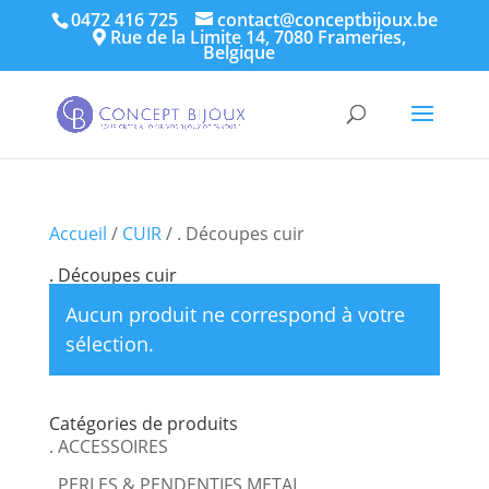
0472 416 725
contact@conceptbijoux.be
Rue de la Limite 14, 7080 Frameries,
Belgique
Accueil
/
CUIR
/ . Découpes cuir
. Découpes cuir
Aucun produit ne correspond à votre
sélection.
Catégories de produits
. ACCESSOIRES
. PERLES & PENDENTIFS METAL